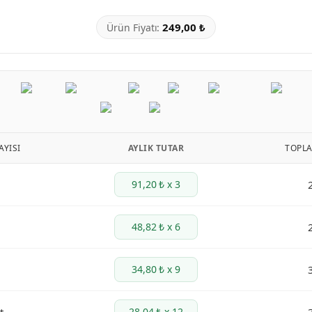
249,00 ₺
Ürün Fiyatı:
AYISI
AYLIK TUTAR
TOPL
91,20 ₺ x 3
48,82 ₺ x 6
34,80 ₺ x 9
28,04 ₺ x 12