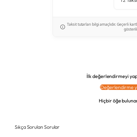
12 Taksi
Taksit tutarları bilgi amaçlıdır. Geçerli k
gösterili
İlk değerlendirmeyi yap
Değerlendirme y
Hiçbir öğe bulun
Sıkça Sorulan Sorular