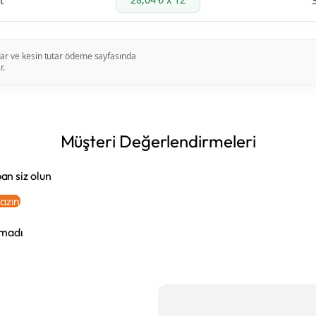
t
artlar ve kesin tutar ödeme sayfasında
r.
Müşteri Değerlendirmeleri
an siz olun
azın
amadı