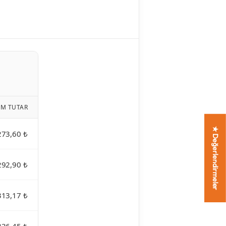
AM TUTAR
★ Değerlendirmeler
273,60 ₺
292,90 ₺
313,17 ₺