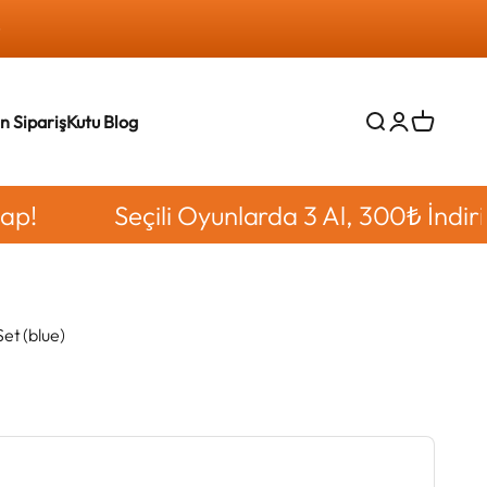
n Sipariş
Kutu Blog
Ara
Giriş yap
Sepet
Seçili Oyunlarda 3 Al, 300₺ İndirimi Kap
et (blue)