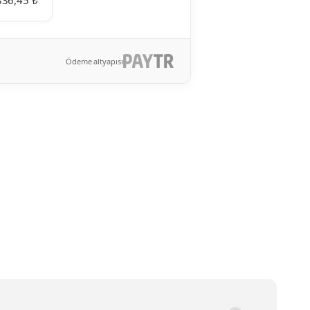
336,45 ₺
Ödeme altyapısı