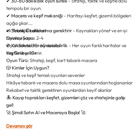
✔
30
-60 dakikalık oyun süresi
– Strateji, taktik ve keşifle dolu
tempolu bir oyun.
✔
Macera ve keşif mekaniği
– Haritayı keşfet, gizemli bölgeleri
açığa çıkar.
✔
📜 Teknik Özellikler
Stratejik karar alma gerektirir
– Kaynakları yönet ve en iyi
hamleyi yap.
Oyuncu Sayısı:
2-4
✔
Oyun Süresi:
Yüksek tekrar oynanabilirlik
30-60 dakika
– Her oyun farklı haritalar ve
keşiflerle şekillenir.
Yaş Grubu:
10+
Oyun Türü:
Strateji, keşif, kart tabanlı macera
🎲 Kimler İçin Uygun?
Strateji ve keşif temalı oyunları sevenler
Hikâye tabanlı ve macera dolu masa oyunlarından hoşlananlar
Rekabet ve taktik gerektiren oyunlardan keyif alanlar
🏝️
Kayıp toprakları keşfet, gizemleri çöz ve stratejinle galip
gel!
🚀
Şimdi Satın Al ve Maceraya Başla!
🚀
Devamını gör