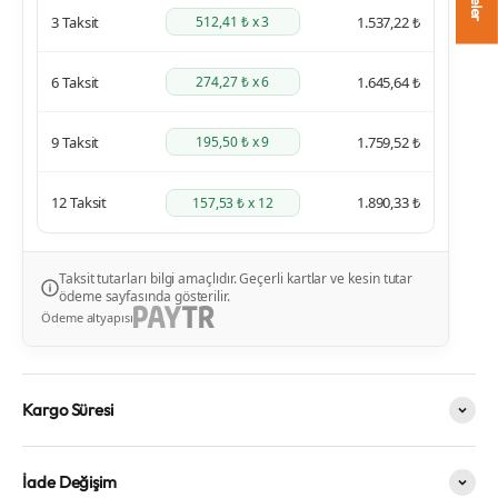
3 Taksit
1.537,22 ₺
512,41 ₺ x 3
6 Taksit
1.645,64 ₺
274,27 ₺ x 6
9 Taksit
1.759,52 ₺
195,50 ₺ x 9
12 Taksit
1.890,33 ₺
157,53 ₺ x 12
Taksit tutarları bilgi amaçlıdır. Geçerli kartlar ve kesin tutar
ödeme sayfasında gösterilir.
Ödeme altyapısı
Kargo Süresi
İade Değişim