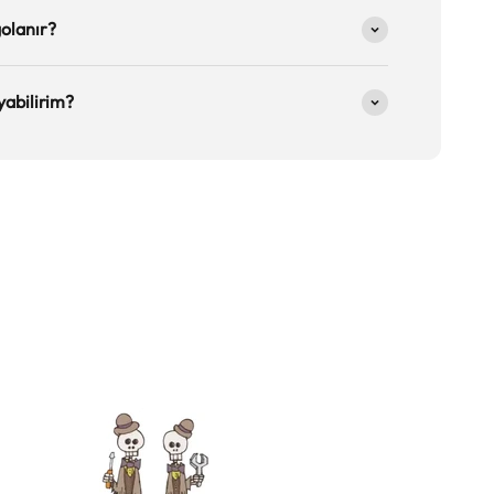
golanır?
yabilirim?