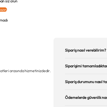
an siz olun
azın
amadı
Sipariş nasıl verebilirim?
Siparişimi tamamladıktan
leri arasında hizmetinizdedir.
Sipariş durumunu nasıl ta
Ödemelerde güvenlik nas