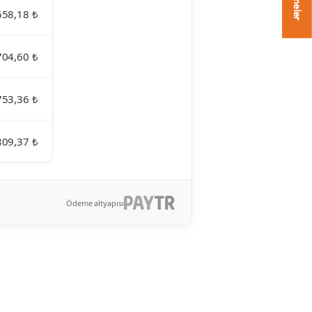
658,18 ₺
704,60 ₺
753,36 ₺
809,37 ₺
Ödeme altyapısı