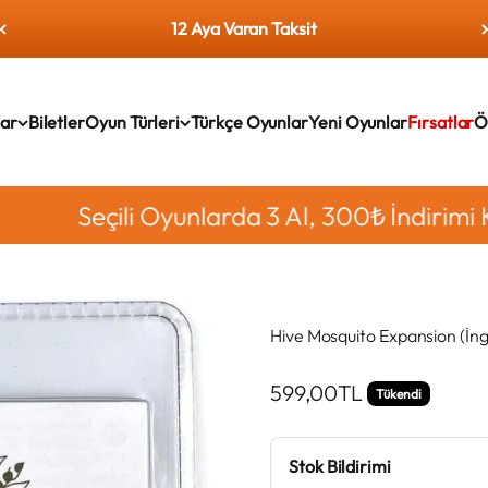
12 Aya Varan Taksit
lar
Biletler
Oyun Türleri
Türkçe Oyunlar
Yeni Oyunlar
Fırsatlar
Ö
Seçili Oyunlarda 3 Al, 300₺ İndirimi Kap!
Hive Mosquito Expansion (İngi
İndirimli fiyat
599,00TL
Tükendi
Stok Bildirimi