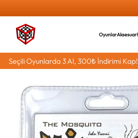
İçeriğe geç
Kutu Oyunu Al
Oyunlar
Aksesuar
li Oyunlarda 3 Al, 300₺ İndirimi Kap!