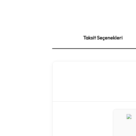
Taksit Seçenekleri