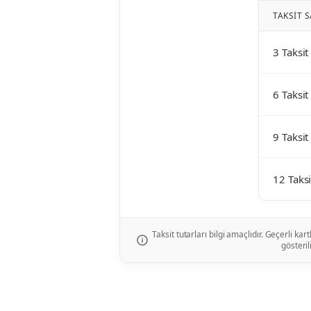
TAKSIT S
3 Taksit
6 Taksit
9 Taksit
12 Taksi
Taksit tutarları bilgi amaçlıdır. Geçerli k
gösterili