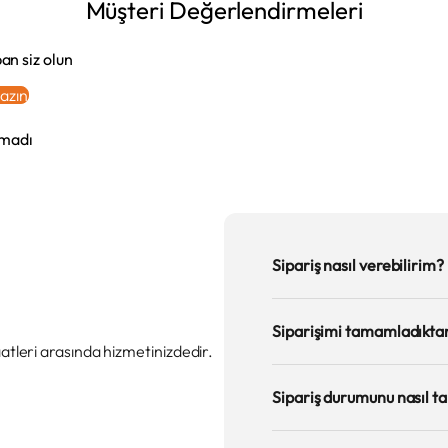
Müşteri Değerlendirmeleri
an siz olun
azın
amadı
Sipariş nasıl verebilirim?
Siparişimi tamamladıktan
leri arasında hizmetinizdedir.
Sipariş durumunu nasıl ta