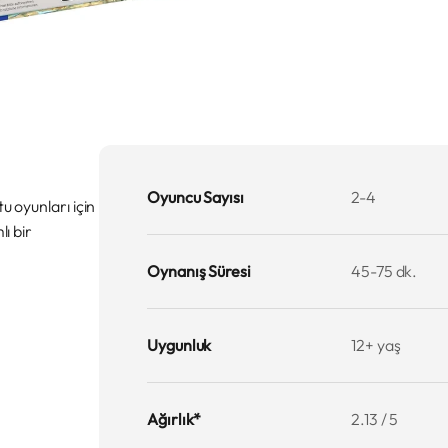
Oyuncu Sayısı
2-4
 oyunları için
ı bir
Oynanış Süresi
45-75 dk.
Uygunluk
12+ yaş
Ağırlık*
2.13 / 5