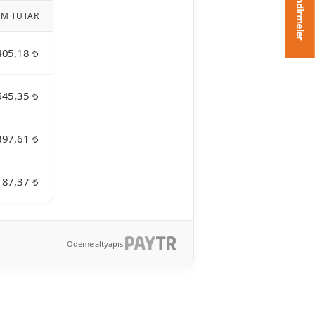
AM TUTAR
405,18 ₺
645,35 ₺
897,61 ₺
187,37 ₺
Ödeme altyapısı