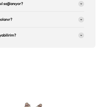
ıl sağlanıyor?
golanır?
yabilirim?