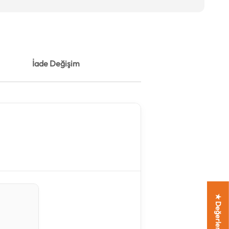
İade Değişim
★ Değerlendirmeler