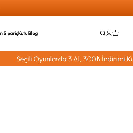
n Sipariş
Kutu Blog
Ara
Giriş yap
Sepet
ili Oyunlarda 3 Al, 300₺ İndirimi Kap!