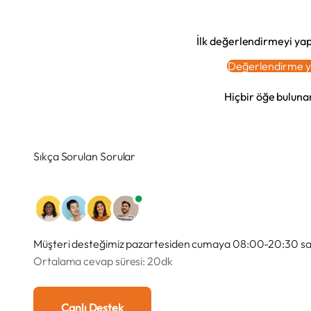
İlk değerlendirmeyi yap
Değerlendirme y
Hiçbir öğe bulun
Sıkça Sorulan Sorular
Müşteri desteğimiz pazartesiden cumaya 08:00-20:30 saat
Ortalama cevap süresi: 20dk
Canlı Destek