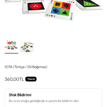
İOTA (Türkçe / Dil Bağımsız)
İndirimli fiyat
360,00TL
Tükendi
Stok Bildirimi
Bu ürün stoğa geldiğinde e-posta ile bildirim alın.