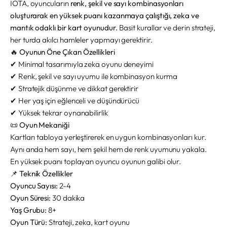
IOTA, oyuncuların
renk, şekil ve sayı kombinasyonları
oluşturarak en yüksek puanı kazanmaya çalıştığı, zeka ve
mantık odaklı bir kart oyunudur.
Basit kurallar ve derin strateji,
her turda akılcı hamleler yapmayı gerektirir.
🔥 Oyunun Öne Çıkan Özellikleri
✔ Minimal tasarımıyla zeka oyunu deneyimi
✔ Renk, şekil ve sayı uyumu ile kombinasyon kurma
✔ Stratejik düşünme ve dikkat gerektirir
✔ Her yaş için eğlenceli ve düşündürücü
✔ Yüksek tekrar oynanabilirlik
📜 Oyun Mekaniği
Kartları tabloya yerleştirerek en uygun kombinasyonları kur.
Aynı anda hem sayı, hem şekil hem de renk uyumunu yakala.
En yüksek puanı toplayan oyuncu oyunun galibi olur.
📌 Teknik Özellikler
Oyuncu Sayısı:
2-4
Oyun Süresi:
30 dakika
Yaş Grubu:
8+
Oyun Türü:
Strateji, zeka, kart oyunu