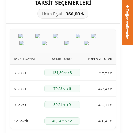
TAKSIT SEÇENEKLERI
★ Değerlendirmeler
360,00 ₺
Ürün Fiyatı:
TAKSIT SAYISI
AYLIK TUTAR
TOPLAM TUTAR
3 Taksit
395,57 ₺
131,86 ₺ x 3
6 Taksit
423,47 ₺
70,58 ₺ x 6
9 Taksit
452,77 ₺
50,31 ₺ x 9
12 Taksit
486,43 ₺
40,54 ₺ x 12