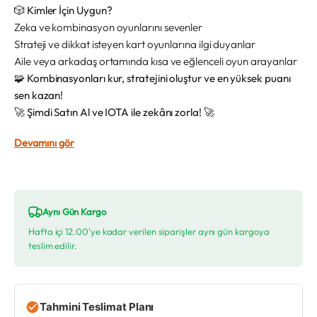
🎲 Kimler İçin Uygun?
Zeka ve kombinasyon oyunlarını sevenler
Strateji ve dikkat isteyen kart oyunlarına ilgi duyanlar
Aile veya arkadaş ortamında kısa ve eğlenceli oyun arayanlar
🧩
Kombinasyonları kur, stratejini oluştur ve en yüksek puanı
sen kazan!
🚀
Şimdi Satın Al ve IOTA ile zekânı zorla!
🚀
Devamını gör
Aynı Gün Kargo
Hafta içi 12.00’ye kadar verilen siparişler aynı gün kargoya
teslim edilir.
Tahmini Teslimat Planı