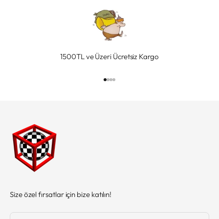
1500TL ve Üzeri Ücretsiz Kargo
1 ögesine git
2 ögesine git
3 ögesine git
4 ögesine git
Size özel fırsatlar için bize katılın!