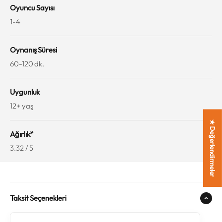
Oyuncu Sayısı
1-4
Oynanış Süresi
60-120 dk.
Uygunluk
12+ yaş
★ Değerlendirmeler
Ağırlık*
3.32 / 5
Taksit Seçenekleri