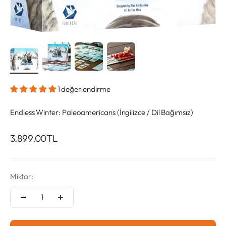
1 değerlendirme
Endless Winter: Paleoamericans (İngilizce / Dil Bağımsız)
İndirimli fiyat
3.899,00TL
Miktar: