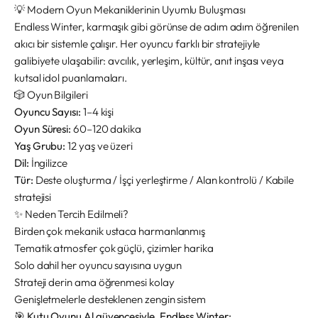
💡 Modern Oyun Mekaniklerinin Uyumlu Buluşması
Endless Winter, karmaşık gibi görünse de adım adım öğrenilen
akıcı bir sistemle çalışır. Her oyuncu farklı bir stratejiyle
galibiyete ulaşabilir: avcılık, yerleşim, kültür, anıt inşası veya
kutsal idol puanlamaları.
🎲 Oyun Bilgileri
Oyuncu Sayısı:
1–4 kişi
Oyun Süresi:
60–120 dakika
Yaş Grubu:
12 yaş ve üzeri
Dil:
İngilizce
Tür:
Deste oluşturma / İşçi yerleştirme / Alan kontrolü / Kabile
stratejisi
✨ Neden Tercih Edilmeli?
Birden çok mekanik ustaca harmanlanmış
Tematik atmosfer çok güçlü, çizimler harika
Solo dahil her oyuncu sayısına uygun
Strateji derin ama öğrenmesi kolay
Genişletmelerle desteklenen zengin sistem
🎯
Kutu Oyunu Al güvencesiyle, Endless Winter: