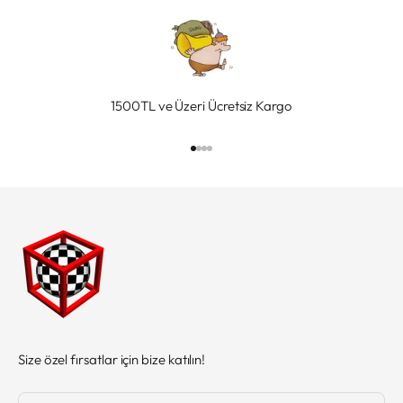
1500TL ve Üzeri Ücretsiz Kargo
1 ögesine git
2 ögesine git
3 ögesine git
4 ögesine git
Size özel fırsatlar için bize katılın!