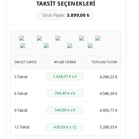
TAKSIT SEÇENEKLERI
3.899,00 ₺
Ürün Fiyatı:
TAKSIT SAYISI
AYLIK TUTAR
TOPLAM TUTAR
3 Taksit
4.284,22 ₺
1.428,07 ₺ x 3
6 Taksit
4.586,39 ₺
764,40 ₺ x 6
9 Taksit
4.903,77 ₺
544,86 ₺ x 9
12 Taksit
5.268,33 ₺
439,03 ₺ x 12