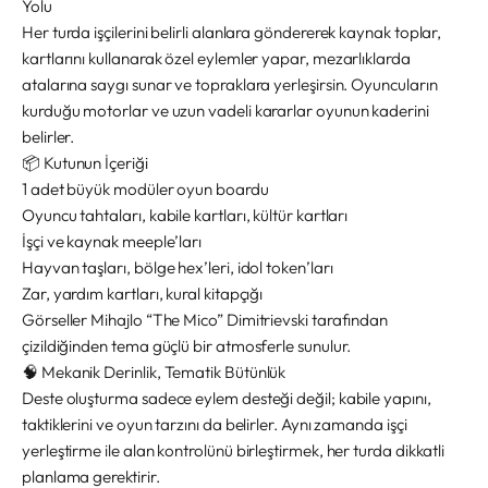
Yolu
Her turda işçilerini belirli alanlara göndererek kaynak toplar,
kartlarını kullanarak özel eylemler yapar, mezarlıklarda
atalarına saygı sunar ve topraklara yerleşirsin. Oyuncuların
kurduğu motorlar ve uzun vadeli kararlar oyunun kaderini
belirler.
📦 Kutunun İçeriği
1 adet büyük modüler oyun boardu
Oyuncu tahtaları, kabile kartları, kültür kartları
İşçi ve kaynak meeple’ları
Hayvan taşları, bölge hex’leri, idol token’ları
Zar, yardım kartları, kural kitapçığı
Görseller Mihajlo “The Mico” Dimitrievski tarafından
çizildiğinden tema güçlü bir atmosferle sunulur.
🧠 Mekanik Derinlik, Tematik Bütünlük
Deste oluşturma sadece eylem desteği değil; kabile yapını,
taktiklerini ve oyun tarzını da belirler. Aynı zamanda işçi
yerleştirme ile alan kontrolünü birleştirmek, her turda dikkatli
planlama gerektirir.